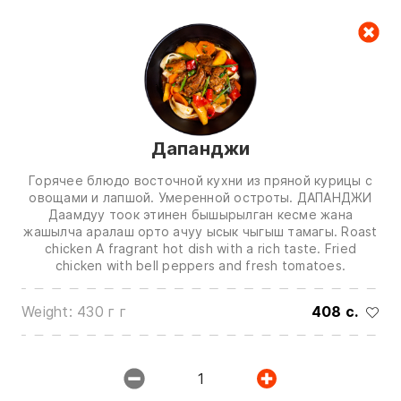
Cart
null
Дапанджи
Горячее блюдо восточной кухни из пряной курицы с
овощами и лапшой. Умеренной остроты. ДАПАНДЖИ
Даамдуу тоок этинен бышырылган кесме жана
жашылча аралаш орто ачуу ысык чыгыш тамагы. Roast
We are in touch on:
chicken A fragrant hot dish with a rich taste. Fried
chicken with bell peppers and fresh tomatoes.
0(772)510707
0(551)510707
Weight: 430 г г
408 c.
0(704)510707
Show all contacts
1