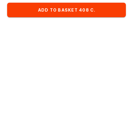
Restaurant:
ИМПЕРИЯ ПИЦЦЫ
ADD TO BASKET 408 C.
Favorites
Комбо-сеты
Детское меню
List of dishes in the category hot meals
Alphabetical
A
- Z