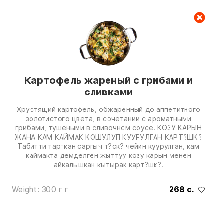
Cart
null
Картофель жареный с грибами и
сливками
Хрустящий картофель, обжаренный до аппетитного
золотистого цвета, в сочетании с ароматными
грибами, тушеными в сливочном соусе. КОЗУ КАРЫН
We are in touch on:
ЖАНА КАМ КАЙМАК КОШУЛУП КУУРУЛГАН КАРТ?ШК?
Табитти тарткан саргыч т?ск? чейин куурулган, кам
0(772)510707
0(551)510707
каймакта демделген жыттуу козу карын менен
айкалышкан кытырак карт?шк?.
0(704)510707
Show all contacts
Weight: 300 г г
268 c.