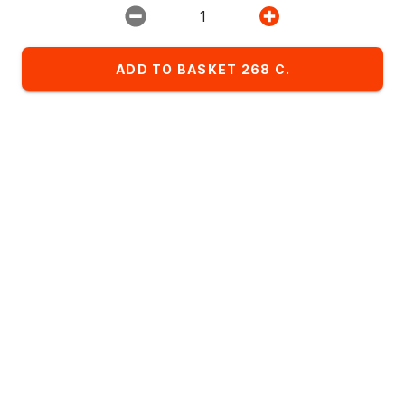
Restaurant:
1
ИМПЕРИЯ ПИЦЦЫ
ADD TO BASKET 268 C.
Favorites
Комбо-сеты
Детское меню
List of dishes in the category hot meals
Alphabetical
A
- Z