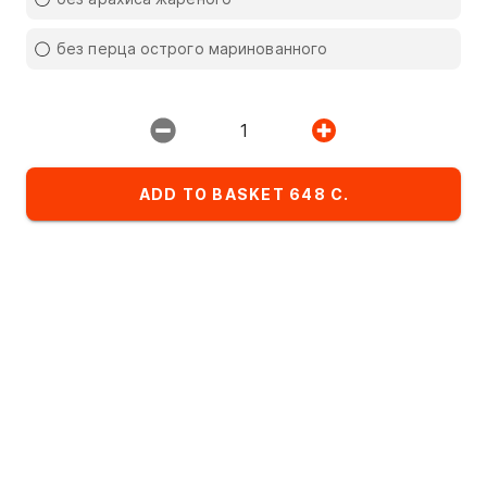
Restaurant:
ИМПЕРИЯ ПИЦЦЫ
без перца острого маринованного
1
ADD TO BASKET 648 C.
Favorites
Комбо-сеты
Детское меню
List of dishes in the category hot meals
Alphabetical
A
- Z