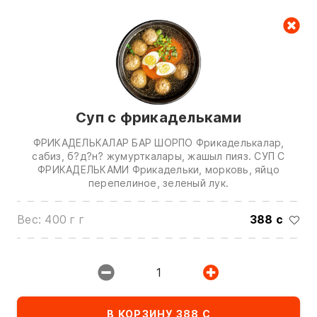
Корзина
Суп с фрикадельками
ФРИКАДЕЛЬКАЛАР БАР ШОРПО Фрикаделькалар,
сабиз, б?д?н? жумурткалары, жашыл пияз. СУП С
ФРИКАДЕЛЬКАМИ Фрикадельки, морковь, яйцо
перепелиное, зеленый лук.
Звоните нам по номерам:
Вес: 400 г г
388 с
0(772)510707
0(551)510707
0(704)510707
1
Показать все контакты
В КОРЗИНУ 388 С