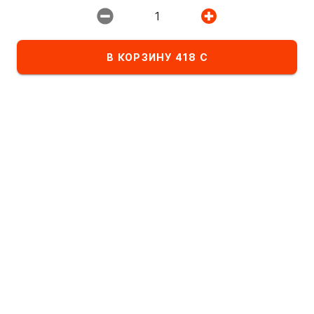
Ресторан:
1
ИМПЕРИЯ ПИЦЦЫ
В КОРЗИНУ 418 С
Избранное
Комбо-сеты
Детское меню
Список блюд в категории Супы
По алфавиту
А
- Я