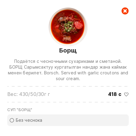
Корзина
Борщ
Подаётся с чесночными сухариками и сметаной.
БОРЩ Сарымсактуу кургатылган нандар жана каймак
менен берилет. Borsch. Served with garlic croutons and
sour cream.
Звоните нам по номерам:
Вес: 430/50/30г г
418 с
0(772)510707
0(551)510707
0(704)510707
СУП "БОРЩ"
Показать все контакты
Без чеснока