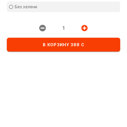
Ресторан:
Без зелени
ИМПЕРИЯ ПИЦЦЫ
1
В КОРЗИНУ 388 С
Избранное
Комбо-сеты
Детское меню
Список блюд в категории Супы
По алфавиту
А
- Я