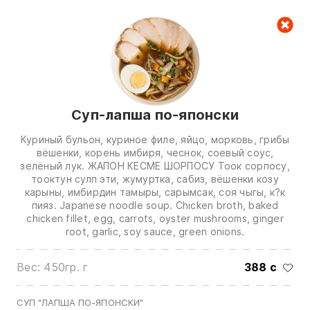
Корзина
Суп-лапша по-японски
Куриный бульон, куриное филе, яйцо, морковь, грибы
вёшенки, корень имбиря, чеснок, соевый соус,
зелёный лук. ЖАПОН КЕСМЕ ШОРПОСУ Тоок сорпосу,
тооктун сулп эти, жумуртка, сабиз, вёшенки козу
Звоните нам по номерам:
карыны, имбирдин тамыры, сарымсак, соя чыгы, к?к
пияз. Japanese noodle soup. Chicken broth, baked
chicken fillet, egg, carrots, oyster mushrooms, ginger
0(772)510707
0(551)510707
root, garlic, soy sauce, green onions.
0(704)510707
Вес: 450гр. г
388 с
Показать все контакты
СУП "ЛАПША ПО-ЯПОНСКИ"