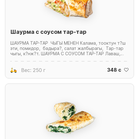
Шаурма с соусом тар-тар
ШАУРМА ТАР-ТАР ЧЫГЫ МЕНЕН Калама, тооктун т?ш
эти, помидор, бадыра?, салат жалбырагы, Тар-тар
чыгы, к?нж?т. ШАУРМА С СОУСОМ ТАР-ТАР Лаваш,
куриная грудка, помидоры, огурцы, листья салата,
соус Тар-тар, кунжут.
348 c
Вес: 250 г