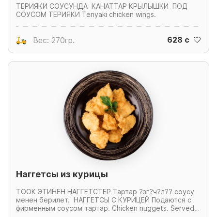
ТЕРИЯКИ СОУСУНДА КАНАТТАР КРЫЛЫШКИ ПОД
СОУСОМ ТЕРИЯКИ Teriyaki chicken wings.
628 c
Вес: 270гр.
Наггетсы из курицы
ТООК ЭТИНЕН НАГГЕТСТЕР Тартар ?зг?ч?л?? соусу
менен берилет. НАГГЕТСЫ С КУРИЦЕЙ Подаются с
фирменным соусом тартар. Chicken nuggets. Served
with special sauce tartar.