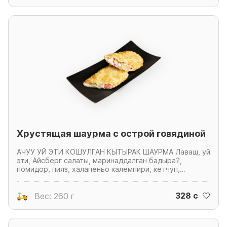
Хрустящая шаурма с острой говядиной
АЧУУ УЙ ЭТИ КОШУЛГАН КЫТЫРАК ШАУРМА Лаваш, уй
эти, Айсберг салаты, маринаддалган бадыра?,
помидор, пияз, халапеньо калемпири, кетчуп,
майонез. ХРУСТЯЩАЯ ШАУРМА С ОСТРОЙ
ГОВЯДИНОЙ Лаваш, говядина, салат Айсберг, огурцы
328 c
маринованные, помидор, лук, перец халапеньо,
Вес: 260 г
кетчуп, майонез