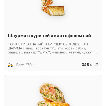
Шаурма с курицей и картофелем пай
ТООК ЭТИ ЖАНА ПАЙ КАРТ?ШК?С? КОШУЛГАН
ШАУРМА Лаваш, тооктун т?ш эти, корей сабиз,
бадыра?, пай карт?шк?с?, майонез, кетчуп, кунжут.
Халапеньо калемпири менен берилет. ШАУРМА С
КУРИЦЕЙ И КАРТОФЕЛЕМ ПАЙ Лаваш, куринная
348 c
грудка, морковь по-корейски, огурец, картофель пай,
Вес: 270 г
маойнез, кетчуп, кунжут. Подается с перцем
халапеньо