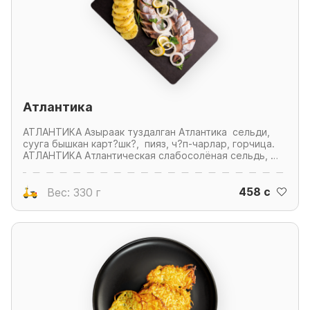
Атлантика
АТЛАНТИКА Азыраак туздалган Атлантика сельди,
сууга бышкан карт?шк?, пияз, ч?п-чарлар, горчица.
АТЛАНТИКА Атлантическая слабосолёная сельдь,
отварной картофель, лук, зелень, горчица. Atlantic
slightly salted herring, boiled potatoes, onions, herbs.
458 c
Вес: 330 г