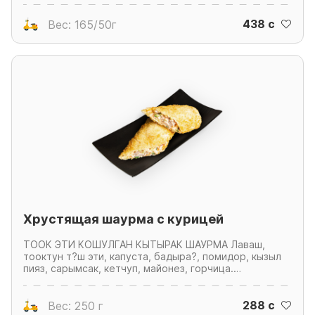
438 c
Вес: 165/50г
Хрустящая шаурма с курицей
ТООК ЭТИ КОШУЛГАН КЫТЫРАК ШАУРМА Лаваш,
тооктун т?ш эти, капуста, бадыра?, помидор, кызыл
пияз, сарымсак, кетчуп, майонез, горчица.
ХРУСТЯЩАЯ ШАУРМА С КУРИЦЕЙ Лаваш, куриное
филе, капуста, огурец, помидор, красный лук, чеснок,
288 c
кетчуп, майонез, горчица
Вес: 250 г