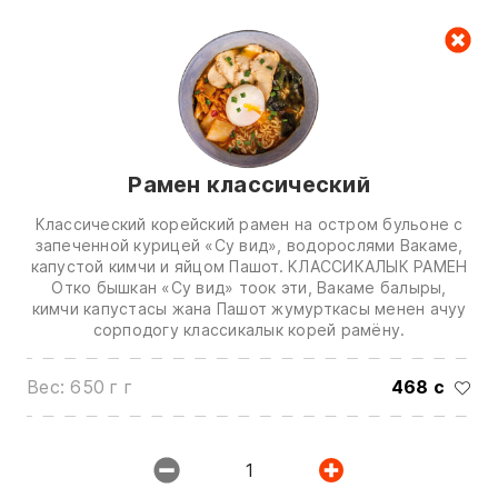
Корзина
Рамен классический
Классический корейский рамен на остром бульоне с
запеченной курицей «Су вид», водорослями Вакаме,
капустой кимчи и яйцом Пашот. КЛАССИКАЛЫК РАМЕН
Отко бышкан «Су вид» тоок эти, Вакаме балыры,
Звоните нам по номерам:
кимчи капустасы жана Пашот жумурткасы менен ачуу
сорподогу классикалык корей рамёну.
0(772)510707
0(551)510707
Вес: 650 г г
468 с
0(704)510707
Показать все контакты
1