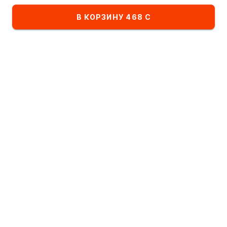
Ресторан:
ИМПЕРИЯ ПИЦЦЫ
В КОРЗИНУ 468 С
Избранное
Комбо-сеты
Детское меню
Список блюд в категории Супы
По алфавиту
А
- Я