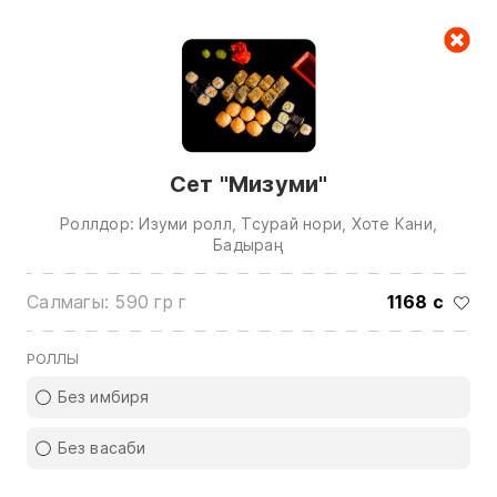
Керектөө куржуну
null
Сет "Мизуми"
Роллдор: Изуми ролл, Тсурай нори, Хоте Кани,
Бадыраң
Салмагы: 590 гр г
1168 с
Биз менен байланышуу үчүн төмөнкү
номерлерге чалыңыз:
РОЛЛЫ
0(772)510707
0(551)510707
Без имбиря
0(704)510707
Без васаби
Бардык контактарды көрсөтүү