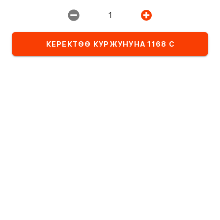
1
Ресторан:
ИМПЕРИЯ ПИЦЦЫ
КЕРЕКТӨӨ КУРЖУНУНА 1168 С
Тандалма
Комбо-сеты
Детское меню
Категориядагы тамактардын тизмеси
Сеттер
Алфавит боюнча
А
- Я