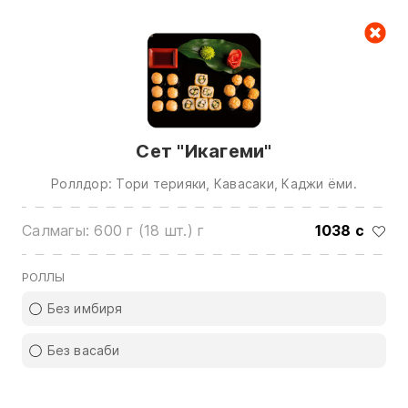
Керектөө куржуну
null
Сет "Икагеми"
Роллдор: Тори терияки, Кавасаки, Каджи ёми.
Салмагы: 600 г (18 шт.) г
1038 с
Биз менен байланышуу үчүн төмөнкү
номерлерге чалыңыз:
РОЛЛЫ
0(772)510707
0(551)510707
Без имбиря
0(704)510707
Без васаби
Бардык контактарды көрсөтүү