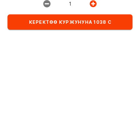
1
Ресторан:
ИМПЕРИЯ ПИЦЦЫ
КЕРЕКТӨӨ КУРЖУНУНА 1038 С
Тандалма
Комбо-сеты
Детское меню
Категориядагы тамактардын тизмеси
Сеттер
Алфавит боюнча
А
- Я