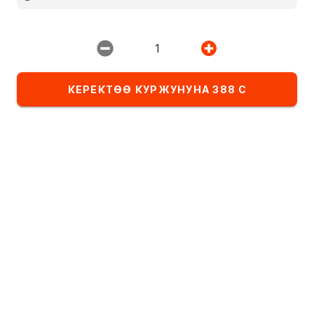
Ресторан:
ИМПЕРИЯ ПИЦЦЫ
1
КЕРЕКТӨӨ КУРЖУНУНА 388 С
Тандалма
Комбо-сеты
Детское меню
Категориядагы тамактардын тизмеси
Роллдор
Алфавит боюнча
А
- Я