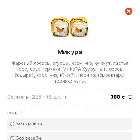
Керектөө куржуну
null
Микура
Жареный лосось, огурцы, крем-чиз, кунжут, листья
нори, соус терияки. МИКУРА Куурулган лосось,
бадыра?, крем-чиз, к?нж?т, нори жалбырактары,
терияки чыгы.
Биз менен байланышуу үчүн төмөнкү
номерлерге чалыңыз:
Салмагы: 225 г (8 шт.) г
388 с
0(772)510707
0(551)510707
РОЛЛЫ
0(704)510707
Без имбиря
Бардык контактарды көрсөтүү
Без васаби