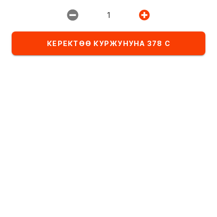
1
Ресторан:
ИМПЕРИЯ ПИЦЦЫ
КЕРЕКТӨӨ КУРЖУНУНА 378 С
Тандалма
Комбо-сеты
Детское меню
Категориядагы тамактардын тизмеси
Роллдор
Алфавит боюнча
А
- Я