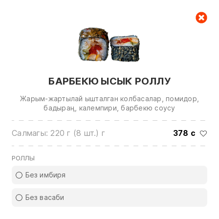
Керектөө куржуну
null
БАРБЕКЮ ЫСЫК РОЛЛУ
Жарым-жартылай ышталган колбасалар, помидор,
бадыраң, калемпири, барбекю соусу
Салмагы: 220 г (8 шт.) г
378 с
Биз менен байланышуу үчүн төмөнкү
номерлерге чалыңыз:
РОЛЛЫ
0(772)510707
0(551)510707
Без имбиря
0(704)510707
Без васаби
Бардык контактарды көрсөтүү