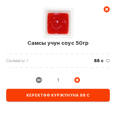
Керектөө куржуну
null
Самсы учун соус 50гр
Салмагы: г
88 с
Биз менен байланышуу үчүн төмөнкү
номерлерге чалыңыз:
1
0(772)510707
0(551)510707
КЕРЕКТӨӨ КУРЖУНУНА 88 С
0(704)510707
Бардык контактарды көрсөтүү