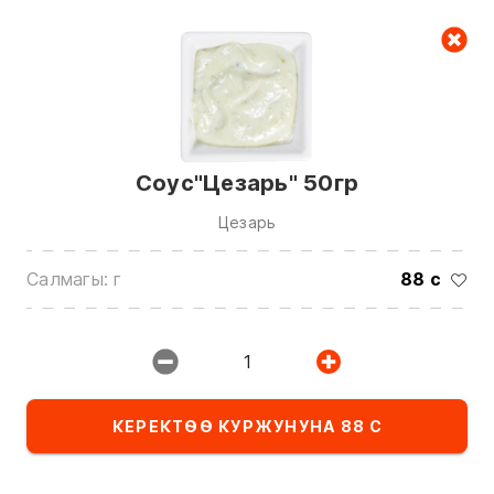
Керектөө куржуну
null
Соус"Цезарь" 50гр
Цезарь
Салмагы: г
88 с
Биз менен байланышуу үчүн төмөнкү
номерлерге чалыңыз:
1
0(772)510707
0(551)510707
0(704)510707
КЕРЕКТӨӨ КУРЖУНУНА 88 С
Бардык контактарды көрсөтүү