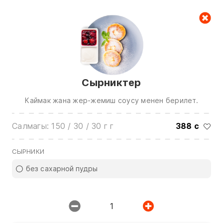
Керектөө куржуну
null
Сырниктер
Каймак жана жер-жемиш соусу менен берилет.
Салмагы: 150 / 30 / 30 г г
388 с
Биз менен байланышуу үчүн төмөнкү
номерлерге чалыңыз:
СЫРНИКИ
0(772)510707
0(551)510707
без сахарной пудры
0(704)510707
Бардык контактарды көрсөтүү
1