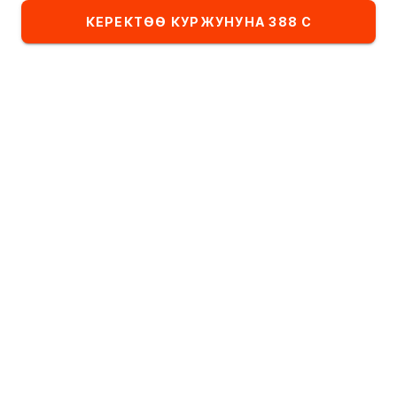
КЕРЕКТӨӨ КУРЖУНУНА 388 С
Ресторан:
ИМПЕРИЯ ПИЦЦЫ
Тандалма
Комбо-сеты
Детское меню
Категориядагы тамактардын тизмеси
Эртең мененки тамак
Алфавит боюнча
А
- Я