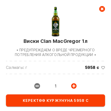
Керектөө куржуну
null
Виски Clan MacGregor 1л
• ПРЕДУПРЕЖДАЕМ О ВРЕДЕ ЧРЕЗМЕРНОГО
ПОТРЕБЛЕНИЯ АЛКОГОЛЬНОЙ ПРОДУКЦИИ •
Салмагы: г
5958 с
Биз менен байланышуу үчүн төмөнкү
номерлерге чалыңыз:
0(772)510707
0(551)510707
1
0(704)510707
КЕРЕКТӨӨ КУРЖУНУНА 5958 С
Бардык контактарды көрсөтүү