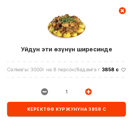
Керектөө куржуну
null
Уйдун эти өзүнүн ширесинде
Салмагы: 3000г на 8 персон/8адамга г
3858 с
Биз менен байланышуу үчүн төмөнкү
номерлерге чалыңыз:
1
0(772)510707
0(551)510707
КЕРЕКТӨӨ КУРЖУНУНА 3858 С
0(704)510707
Бардык контактарды көрсөтүү