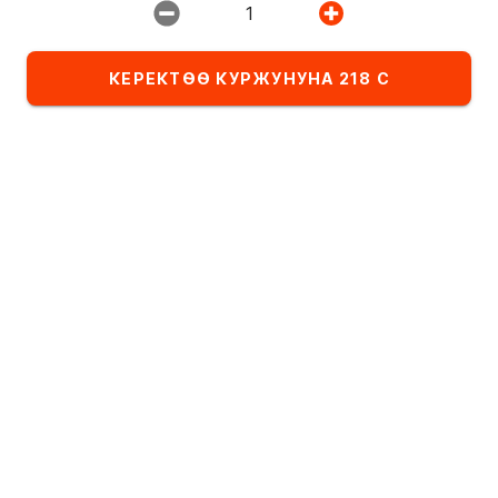
1
Ресторан:
ИМПЕРИЯ ПИЦЦЫ
КЕРЕКТӨӨ КУРЖУНУНА 218 С
Тандалма
Комбо-сеты
Детское меню
Категориядагы тамактардын тизмеси
Кайнатылган суусундуктар
Алфавит боюнча
А
- Я