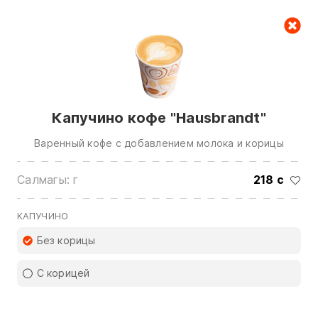
Керектөө куржуну
ull
nul
Капучино кофе "Hausbrandt"
Варенный кофе с добавлением молока и корицы
Салмагы: г
218 с
Биз менен байланышуу үчүн төмөнкү
номерлерге чалыңыз:
КАПУЧИНО
0(772)510707
0(551)510707
Без корицы
0(704)510707
С корицей
Бардык контактарды көрсөтүү