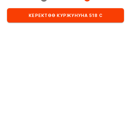
Ресторан:
КЕРЕКТӨӨ КУРЖУНУНА 518 С
ИМПЕРИЯ ПИЦЦЫ
Тандалма
Комбо-сеты
Детское меню
Категориядагы тамактардын тизмеси
Ысык тамактар
Алфавит боюнча
А
- Я