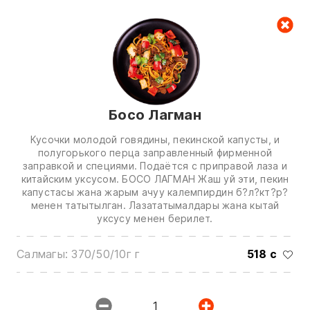
Керектөө куржуну
null
Босо Лагман
Кусочки молодой говядины, пекинской капусты, и
полугорького перца заправленный фирменной
заправкой и специями. Подаётся с приправой лаза и
китайским уксусом. БОСО ЛАГМАН Жаш уй эти, пекин
Биз менен байланышуу үчүн төмөнкү
капустасы жана жарым ачуу калемпирдин б?л?кт?р?
менен татытылган. Лазататымалдары жана кытай
номерлерге чалыңыз:
уксусу менен берилет.
0(772)510707
0(551)510707
Салмагы: 370/50/10г г
518 с
0(704)510707
Бардык контактарды көрсөтүү
1