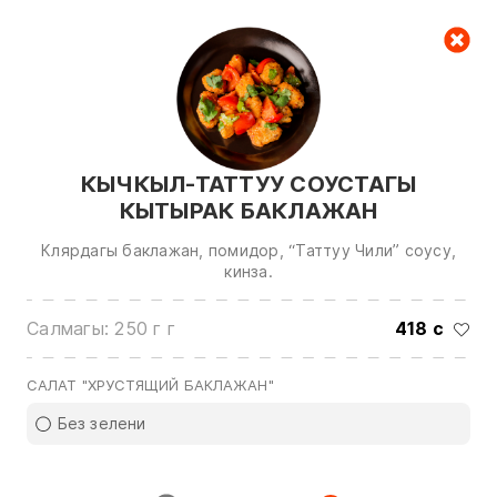
Керектөө куржуну
null
КЫЧКЫЛ-ТАТТУУ СОУСТАГЫ
КЫТЫРАК БАКЛАЖАН
Клярдагы баклажан, помидор, “Таттуу Чили” соусу,
кинза.
Биз менен байланышуу үчүн төмөнкү
Салмагы: 250 г г
418 с
номерлерге чалыңыз:
0(772)510707
0(551)510707
САЛАТ "ХРУСТЯЩИЙ БАКЛАЖАН"
0(704)510707
Без зелени
Бардык контактарды көрсөтүү