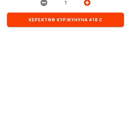
1
Ресторан:
ИМПЕРИЯ ПИЦЦЫ
КЕРЕКТӨӨ КУРЖУНУНА 418 С
Тандалма
Комбо-сеты
Детское меню
Категориядагы тамактардын тизмеси
Салаттар
Алфавит боюнча
А
- Я