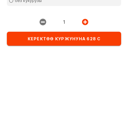
без кукурузы
Ресторан:
ИМПЕРИЯ ПИЦЦЫ
1
КЕРЕКТӨӨ КУРЖУНУНА 628 С
Тандалма
Комбо-сеты
Детское меню
Категориядагы тамактардын тизмеси
Пицца 30см
Алфавит боюнча
А
- Я