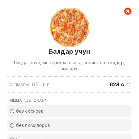
Керектөө куржуну
null
Балдар учун
Пицца-соус, моцарелла сыры, сосиска, помидор,
жүгөрү
Салмагы: 650 г г
628 с
Биз менен байланышуу үчүн төмөнкү
номерлерге чалыңыз:
ПИЦЦА "ДЕТСКАЯ"
0(772)510707
0(551)510707
без сосисек
0(704)510707
без помидоров
Бардык контактарды көрсөтүү