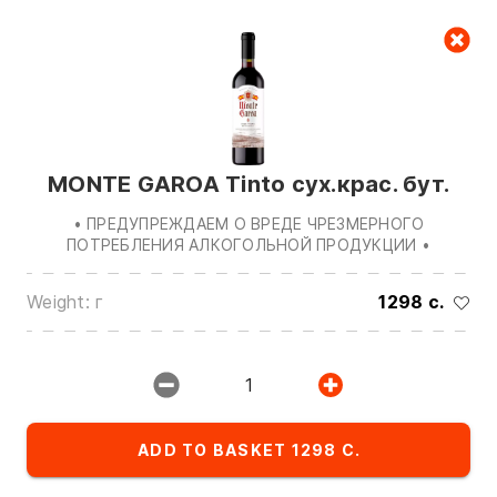
Cart
null
MONTE GAROA Tinto сух.крас. бут.
• ПРЕДУПРЕЖДАЕМ О ВРЕДЕ ЧРЕЗМЕРНОГО
ПОТРЕБЛЕНИЯ АЛКОГОЛЬНОЙ ПРОДУКЦИИ •
Weight: г
1298 c.
We are in touch on:
0(772)510707
0(551)510707
1
0(704)510707
Show all contacts
ADD TO BASKET 1298 C.