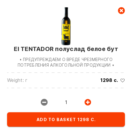
Cart
null
El TENTADOR полуслад белое бут
• ПРЕДУПРЕЖДАЕМ О ВРЕДЕ ЧРЕЗМЕРНОГО
ПОТРЕБЛЕНИЯ АЛКОГОЛЬНОЙ ПРОДУКЦИИ •
Weight: г
1298 c.
We are in touch on:
0(772)510707
0(551)510707
1
0(704)510707
Show all contacts
ADD TO BASKET 1298 C.