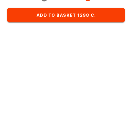
Restaurant:
ИМПЕРИЯ ПИЦЦЫ
ADD TO BASKET 1298 C.
Favorites
Комбо-сеты
Детское меню
List of dishes in the category Wine
Champagne
Alphabetical
A
- Z