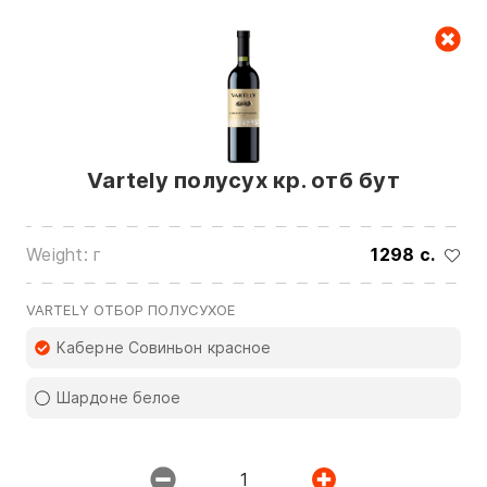
Cart
null
Vartely полусух кр. отб бут
Weight: г
1298 c.
We are in touch on:
VARTELY ОТБОР ПОЛУСУХОЕ
0(772)510707
0(551)510707
Каберне Совиньон красное
0(704)510707
Шардоне белое
Show all contacts
1