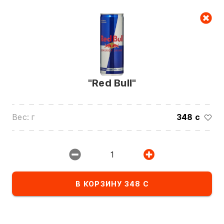
Корзина
"Red Bull"
Вес: г
348 с
Звоните нам по номерам:
1
0(772)510707
0(551)510707
0(704)510707
В КОРЗИНУ 348 С
Показать все контакты