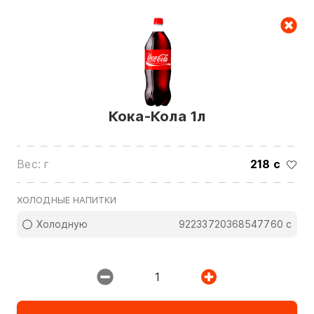
Корзина
Кока-Кола 1л
Вес: г
218 с
Звоните нам по номерам:
ХОЛОДНЫЕ НАПИТКИ
0(772)510707
0(551)510707
Холодную
92233720368547760 с
0(704)510707
Показать все контакты
1