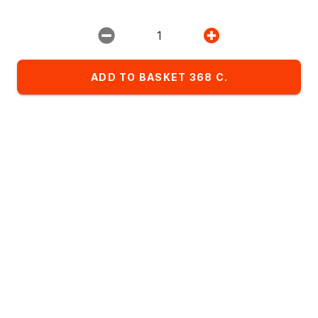
Restaurant:
ИМПЕРИЯ ПИЦЦЫ
1
ADD TO BASKET 368 C.
Favorites
Комбо-сеты
Детское меню
List of dishes in the category Роллы
Alphabetical
A
- Z