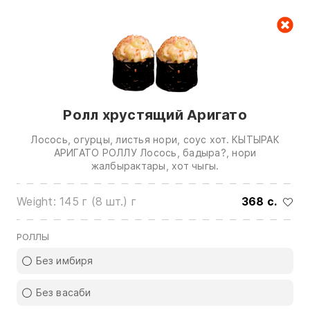
Cart
null
Ролл хрустящий Аригато
Лосось, огурцы, листья нори, соус хот. КЫТЫРАК
АРИГАТО РОЛЛУ Лосось, бадыра?, нори
жалбырактары, хот чыгы.
We are in touch on:
Weight: 145 г (8 шт.) г
368 c.
0(772)510707
0(551)510707
РОЛЛЫ
0(704)510707
Без имбиря
Show all contacts
Без васаби