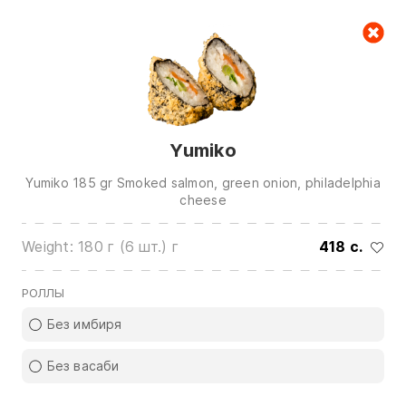
Cart
null
Yumiko
Yumiko 185 gr Smoked salmon, green onion, philadelphia
cheese
Weight: 180 г (6 шт.) г
418 c.
We are in touch on:
0(772)510707
0(551)510707
РОЛЛЫ
0(704)510707
Без имбиря
Show all contacts
Без васаби