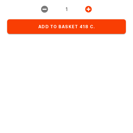
Restaurant:
1
ИМПЕРИЯ ПИЦЦЫ
ADD TO BASKET 418 C.
Favorites
Комбо-сеты
Детское меню
List of dishes in the category Роллы
Alphabetical
A
- Z