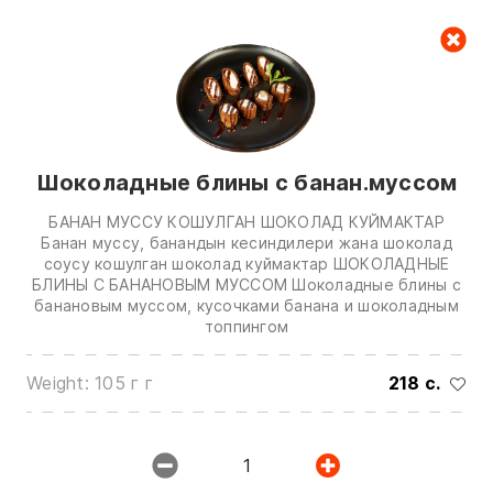
Cart
null
Шоколадные блины с банан.муссом
БАНАН МУССУ КОШУЛГАН ШОКОЛАД КУЙМАКТАР
Банан муссу, банандын кесиндилери жана шоколад
соусу кошулган шоколад куймактар ШОКОЛАДНЫЕ
БЛИНЫ С БАНАНОВЫМ МУССОМ Шоколадные блины с
We are in touch on:
банановым муссом, кусочками банана и шоколадным
топпингом
0(772)510707
0(551)510707
Weight: 105 г г
218 c.
0(704)510707
Show all contacts
1