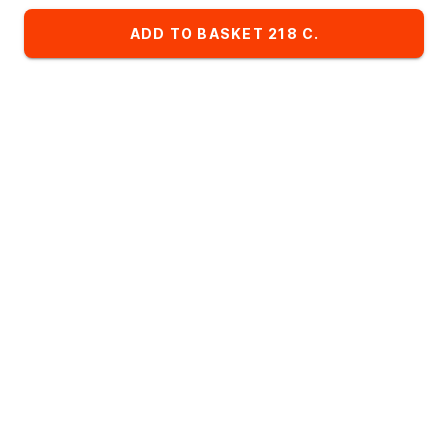
Restaurant:
ИМПЕРИЯ ПИЦЦЫ
ADD TO BASKET 218 C.
Favorites
Комбо-сеты
Детское меню
List of dishes in the category Breakfast
Alphabetical
A
- Z