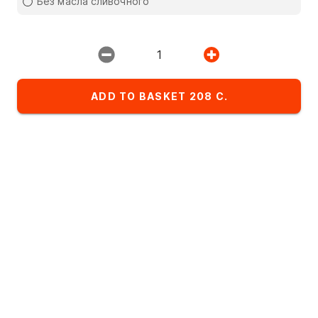
Без масла сливочного
Restaurant:
ИМПЕРИЯ ПИЦЦЫ
1
ADD TO BASKET 208 C.
Favorites
Комбо-сеты
Детское меню
List of dishes in the category Breakfast
Alphabetical
A
- Z