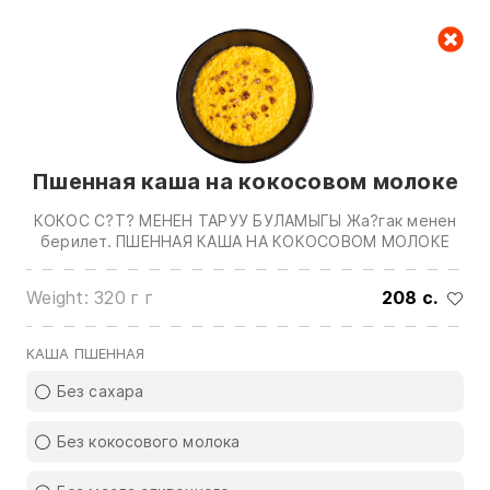
Cart
null
Пшенная каша на кокосовом молоке
КОКОС С?Т? МЕНЕН ТАРУУ БУЛАМЫГЫ Жа?гак менен
берилет. ПШЕННАЯ КАША НА КОКОСОВОМ МОЛОКЕ
Weight: 320 г г
208 c.
We are in touch on:
0(772)510707
0(551)510707
КАША ПШЕННАЯ
0(704)510707
Без сахара
Show all contacts
Без кокосового молока