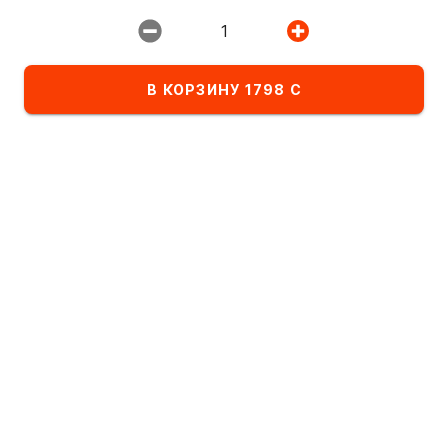
Ресторан:
1
ИМПЕРИЯ ПИЦЦЫ
В КОРЗИНУ 1798 С
Избранное
Комбо-сеты
Детское меню
Список блюд в категории Вино Шампанское
По алфавиту
А
- Я