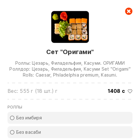
Корзина
Сет "Оригами"
Роллы: Цезарь, Филадельфия, Касуми. ОРИГАМИ
Роллдор: Цезарь, Филадельфия, Касуми Set "Origami"
Rolls: Caesar, Philadelphia premium, Kasumi.
Звоните нам по номерам:
Вес: 555 г (18 шт.) г
1408 с
0(772)510707
0(551)510707
РОЛЛЫ
0(704)510707
Без имбиря
Показать все контакты
Без васаби