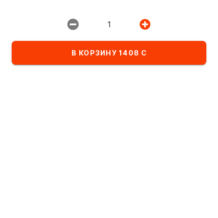
Ресторан:
ИМПЕРИЯ ПИЦЦЫ
1
В КОРЗИНУ 1408 С
Избранное
Комбо-сеты
Детское меню
Список блюд в категории Сеты
По алфавиту
А
- Я