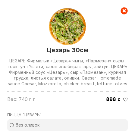
Корзина
Цезарь 30см
ЦЕЗАРЬ Фирмалык «Цезарь» чыгы, «Пармезан» сыры,
тооктун т?ш эти, салат жалбырактары, зайтун. ЦЕЗАРЬ
Фирменный соус «Цезарь», сыр «Пармезан», куриная
грудка, листья салата, оливки. Caesar Homemade
Звоните нам по номерам:
sauce Caesar, Mozzarella, chicken breast, lettuce, olives
0(772)510707
0(551)510707
Вес: 740 г г
898 с
0(704)510707
ПИЦЦА "ЦЕЗАРЬ"
Показать все контакты
без оливок