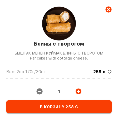
Корзина
Блины с творогом
БЫШТАК МЕНЕН КУЙМАК БЛИНЫ С ТВОРОГОМ
Pancakes with cottage cheese.
Вес: 2шт.170г/30г г
258 с
Звоните нам по номерам:
0(772)510707
0(551)510707
1
0(704)510707
Показать все контакты
В КОРЗИНУ 258 С