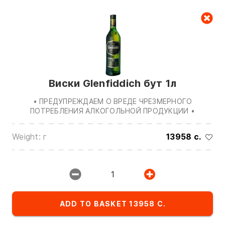
Cart
null
Виски Glenfiddich бут 1л
• ПРЕДУПРЕЖДАЕМ О ВРЕДЕ ЧРЕЗМЕРНОГО
ПОТРЕБЛЕНИЯ АЛКОГОЛЬНОЙ ПРОДУКЦИИ •
Weight: г
13958 c.
We are in touch on:
0(772)510707
0(551)510707
1
0(704)510707
Show all contacts
ADD TO BASKET 13958 C.