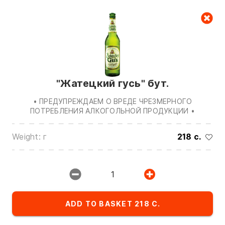
Cart
null
"Жатецкий гусь" бут.
• ПРЕДУПРЕЖДАЕМ О ВРЕДЕ ЧРЕЗМЕРНОГО
ПОТРЕБЛЕНИЯ АЛКОГОЛЬНОЙ ПРОДУКЦИИ •
Weight: г
218 c.
We are in touch on:
0(772)510707
0(551)510707
1
0(704)510707
Show all contacts
ADD TO BASKET 218 C.